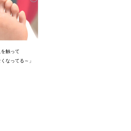
足を触って
なくなってる～」
。