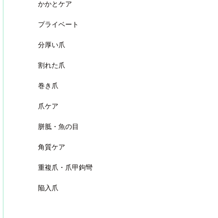
かかとケア
プライベート
分厚い爪
割れた爪
巻き爪
爪ケア
胼胝・魚の目
角質ケア
重複爪・爪甲鉤彎
陥入爪