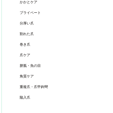
かかとケア
プライベート
分厚い爪
割れた爪
巻き爪
爪ケア
胼胝・魚の目
角質ケア
重複爪・爪甲鉤彎
陥入爪