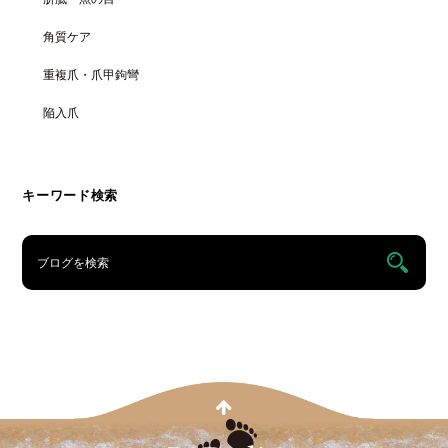
角質ケア
重複爪・爪甲鉤彎
陥入爪
キーワード検索